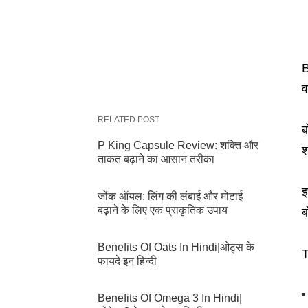
B
व
RELATED POST
ब
P King Capsule Review: शक्ति और
श
ताकत बढ़ाने का आसान तरीका
इ
जोंक ऑयल: लिंग की लंबाई और मोटाई
बढ़ाने के लिए एक प्राकृतिक उपाय
ब
Benefits Of Oats In Hindi|ओट्स के
T
फायदे इन हिन्दी
Benefits Of Omega 3 In Hindi|