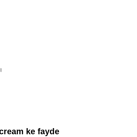
ै।
in cream ke fayde