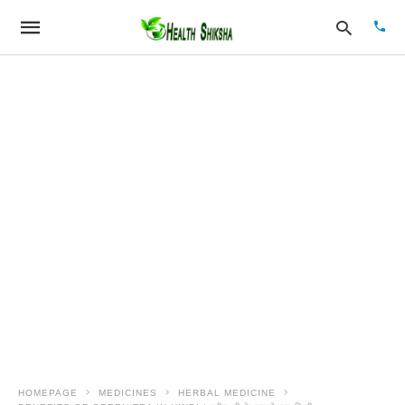
Type
your
sear
quer
and
hit
enter
HOMEPAGE
MEDICINES
HERBAL MEDICINE