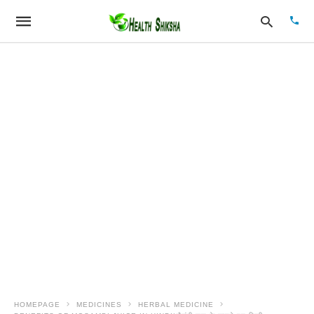
Type
your
sear
quer
and
hit
enter
HOMEPAGE
MEDICINES
HERBAL MEDICINE