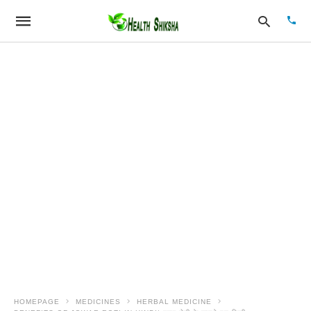
Type
your
sear
quer
and
hit
enter
HOMEPAGE
MEDICINES
HERBAL MEDICINE