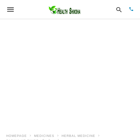
Type
your
sear
quer
and
hit
enter
HOMEPAGE
MEDICINES
HERBAL MEDICINE