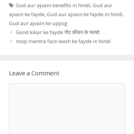
Tags
Gud aur ajvain benefits in hindi
,
Gud aur
ajvain ke fayde
,
Gud aur ajvain ke fayde in hindi
,
Gud aur ajvain ke upyog
Gond kikar ke fayde गोंद कीकर के फायदे
roop mantra face wash ke fayde in hindi
Leave a Comment
Comment