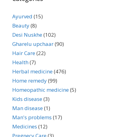
Ayurved
(15)
Beauty
(8)
Desi Nuskhe
(102)
Gharelu upchaar
(90)
Hair Care
(22)
Health
(7)
Herbal medicine
(476)
Home remedy
(99)
Homeopathic medicine
(5)
Kids disease
(3)
Man disease
(1)
Man's problems
(17)
Medicines
(12)
Pregnecy Care
(3)