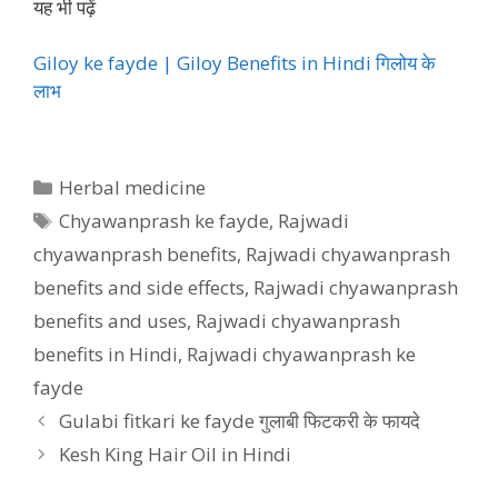
यह भी पढ़ें
Giloy ke fayde | Giloy Benefits in Hindi गिलोय के
लाभ
Categories
Herbal medicine
Tags
Chyawanprash ke fayde
,
Rajwadi
chyawanprash benefits
,
Rajwadi chyawanprash
benefits and side effects
,
Rajwadi chyawanprash
benefits and uses
,
Rajwadi chyawanprash
benefits in Hindi
,
Rajwadi chyawanprash ke
fayde
Gulabi fitkari ke fayde गुलाबी फिटकरी के फायदे
Kesh King Hair Oil in Hindi