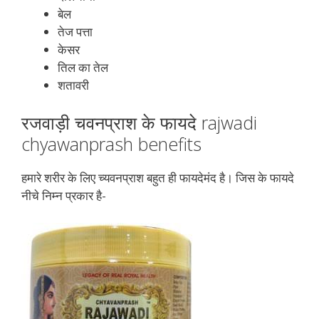
बेल
तेज पत्ता
केसर
तिल का तेल
शतावरी
रजवाड़ी चवनप्राश के फायदे rajwadi
chyawanprash benefits
हमारे शरीर के लिए च्यवनप्राश बहुत ही फायदेमंद है। जिस के फायदे
नीचे निम्न प्रकार है-