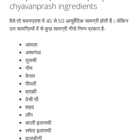
chyavanprash ingredients
वैसे तो चवनप्राश में 45 से 50 आयुर्वेदिक सामग्री होती हैं। लेकिन
उन सामग्रियों में से कुछ सामग्री नीचे निम्न प्रकार है-
आमला
अश्वगंधा
तुलसी
नीम
केसर
पीपली
ब्राह्मी
देसी घी
शहद
लौंग
काली इलायची
सफेद इलायची
दालचीनी