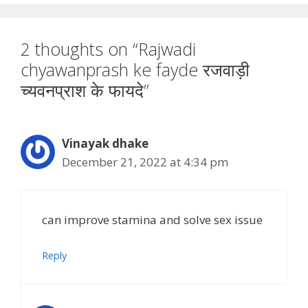
2 thoughts on “Rajwadi
chyawanprash ke fayde रजवाड़ी
च्यवनप्राश के फायदे”
Vinayak dhake
December 21, 2022 at 4:34 pm
can improve stamina and solve sex issue
Reply