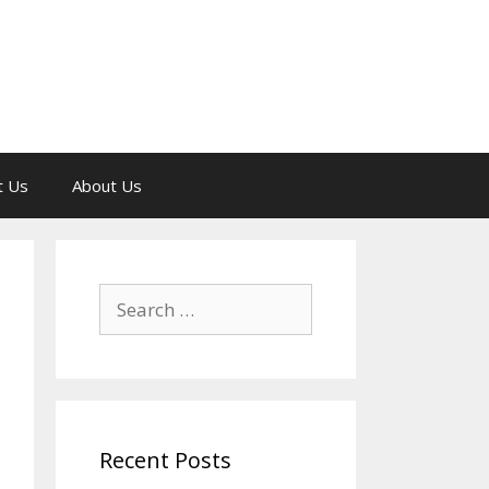
t Us
About Us
Search
for:
Recent Posts