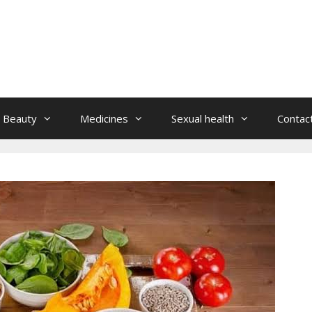
Beauty
Medicines
Sexual health
Contac