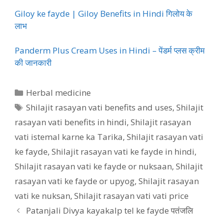
Giloy ke fayde | Giloy Benefits in Hindi गिलोय के
लाभ
Panderm Plus Cream Uses in Hindi – पेंडर्म प्लस क्रीम
की जानकारी
Categories
Herbal medicine
Tags
Shilajit rasayan vati benefits and uses
,
Shilajit
rasayan vati benefits in hindi
,
Shilajit rasayan
vati istemal karne ka Tarika
,
Shilajit rasayan vati
ke fayde
,
Shilajit rasayan vati ke fayde in hindi
,
Shilajit rasayan vati ke fayde or nuksaan
,
Shilajit
rasayan vati ke fayde or upyog
,
Shilajit rasayan
vati ke nuksan
,
Shilajit rasayan vati vati price
Patanjali Divya kayakalp tel ke fayde पतंजलि