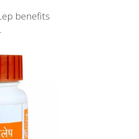
i Lep benefits
-