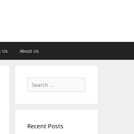
t Us
About Us
Search
for:
Recent Posts