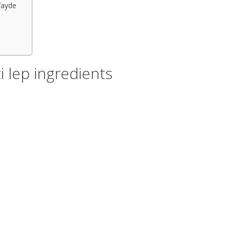
 fayde
nti lep ingredients