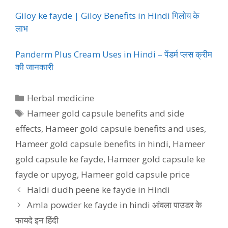
Giloy ke fayde | Giloy Benefits in Hindi गिलोय के
लाभ
Panderm Plus Cream Uses in Hindi – पेंडर्म प्लस क्रीम
की जानकारी
Categories
Herbal medicine
Tags
Hameer gold capsule benefits and side
effects
,
Hameer gold capsule benefits and uses
,
Hameer gold capsule benefits in hindi
,
Hameer
gold capsule ke fayde
,
Hameer gold capsule ke
fayde or upyog
,
Hameer gold capsule price
Haldi dudh peene ke fayde in Hindi
Amla powder ke fayde in hindi आंवला पाउडर के
फायदे इन हिंदी