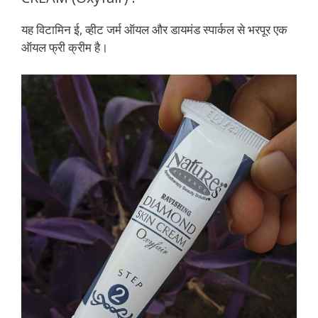
यह विटामिन ई, व्हीट जर्म ऑयल और डायमंड स्पार्कल से भरपूर एक
ऑयल फ्री क्रीम है।