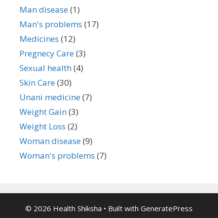
Man disease
(1)
Man's problems
(17)
Medicines
(12)
Pregnecy Care
(3)
Sexual health
(4)
Skin Care
(30)
Unani medicine
(7)
Weight Gain
(3)
Weight Loss
(2)
Woman disease
(9)
Woman's problems
(7)
© 2026 Health Shiksha
• Built with
GeneratePress