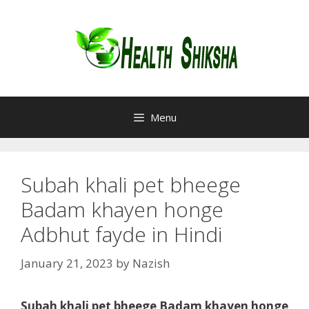
Skip
to
content
Menu
Subah khali pet bheege
Badam khayen honge
Adbhut fayde in Hindi
January 21, 2023
by
Nazish
Subah khali pet bheege Badam khayen honge