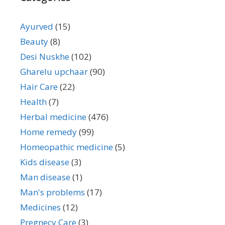
Ayurved
(15)
Beauty
(8)
Desi Nuskhe
(102)
Gharelu upchaar
(90)
Hair Care
(22)
Health
(7)
Herbal medicine
(476)
Home remedy
(99)
Homeopathic medicine
(5)
Kids disease
(3)
Man disease
(1)
Man's problems
(17)
Medicines
(12)
Pregnecy Care
(3)