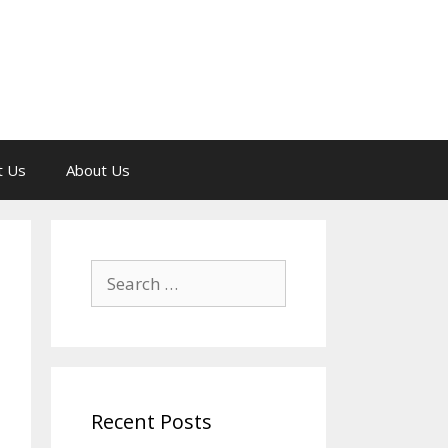
t Us
About Us
Search
for:
Recent Posts