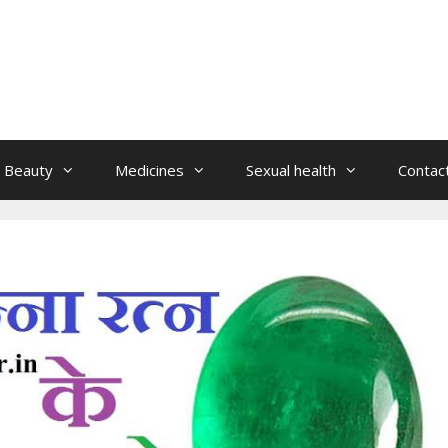
Beauty
Medicines
Sexual health
Contac