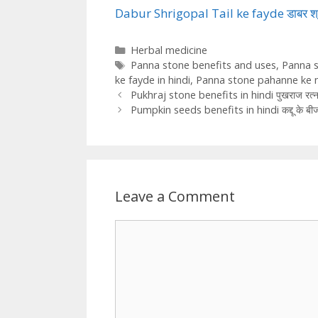
Dabur Shrigopal Tail ke fayde डाबर श्री
Categories
Herbal medicine
Tags
Panna stone benefits and uses
,
Panna s
ke fayde in hindi
,
Panna stone pahanne ke 
Pukhraj stone benefits in hindi पुखराज रत्न के 
Pumpkin seeds benefits in hindi कद्दू के बीज खान
Leave a Comment
Comment