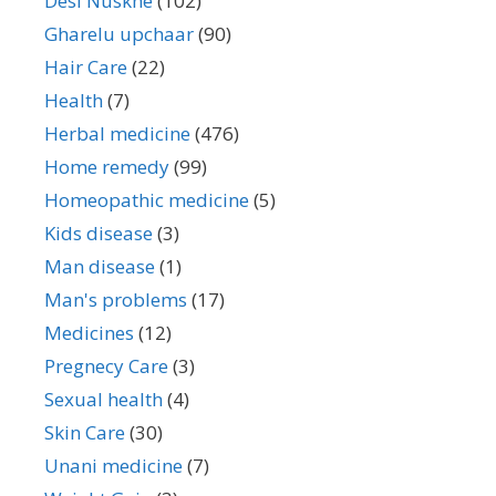
Desi Nuskhe
(102)
Gharelu upchaar
(90)
Hair Care
(22)
Health
(7)
Herbal medicine
(476)
Home remedy
(99)
Homeopathic medicine
(5)
Kids disease
(3)
Man disease
(1)
Man's problems
(17)
Medicines
(12)
Pregnecy Care
(3)
Sexual health
(4)
Skin Care
(30)
Unani medicine
(7)