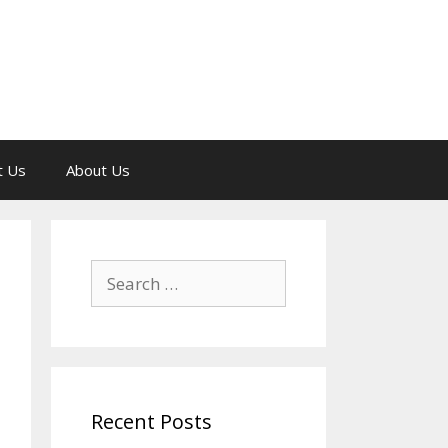
t Us
About Us
Search
for:
Recent Posts