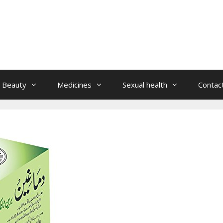
Beauty
Medicines
Sexual health
Contac