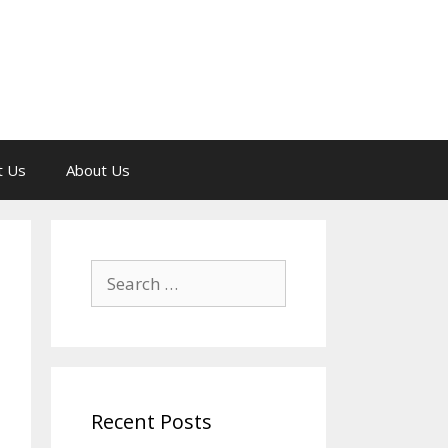
t Us
About Us
Search
for:
Recent Posts