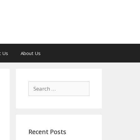
t Us
About Us
Search
for:
Recent Posts