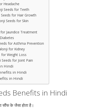
s for Headache
lonji Seeds for Teeth
lonji Seeds for Hair Growth
alonji Seeds for Skin
ds for Jaundice Treatment
r Diabetes
ji Seeds for Asthma Prevention
Kalonji for Kidney
nji for Weight Loss
onji Seeds for Joint Pain
in Hindi
 Benefits in Hindi
efits in Hindi
eeds Benefits in Hindi
 सौंफ के जैसा होता है।