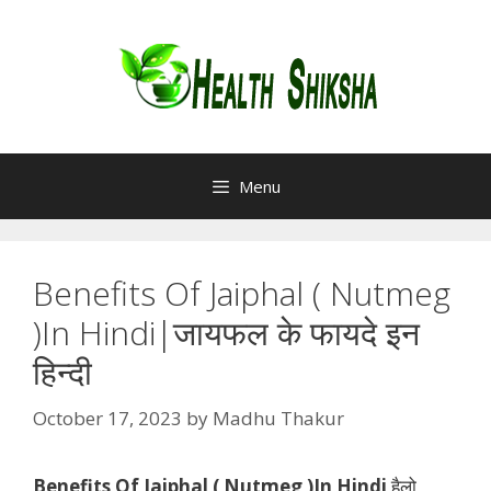
Skip
to
content
Menu
Benefits Of Jaiphal ( Nutmeg
)In Hindi|जायफल के फायदे इन
हिन्दी
October 17, 2023
by
Madhu Thakur
Benefits Of Jaiphal ( Nutmeg )In Hindi
हैलो